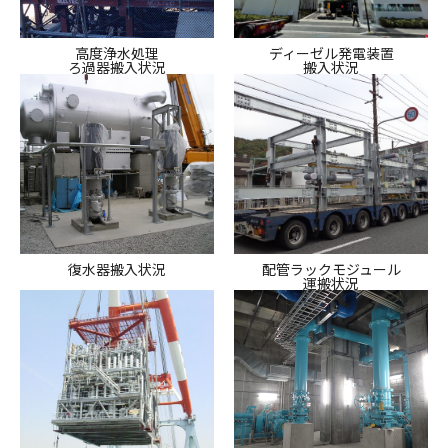
高度浄水処理
ディーゼル発電装置
ろ過器搬入状況
搬入状況
復水器搬入状況
配管ラックモジュール
運搬状況