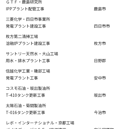
ＧＴＦ・鹿島研究所
IPPプラント配管工事
鹿島市
三菱化学・四日市事業所
発電プラント建設工事
四日市市
枚方第二清掃工場
溶融炉プラント建設工事
枚方市
サントリー天然水・大山工場
用水・排水プラント工事
日野郡
信越化学工業・磯部工場
発電プラント工事
安中市
コスモ石油・坂出製油所
T-410タンク更新工事
坂出市
太陽石油・菊間製油所
T-016タンク更新工事
今治市
レボ・インターナショナル・京都工場