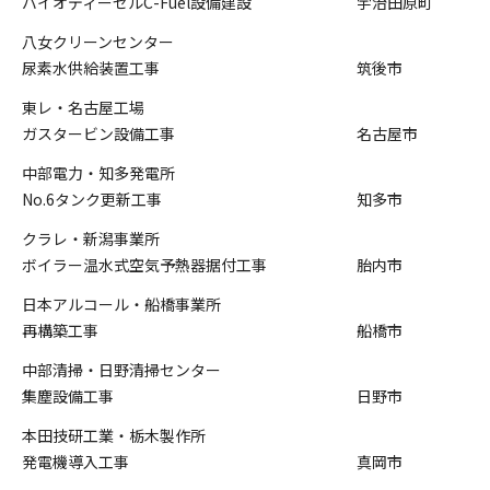
バイオディーゼルC-Fuel設備建設
宇治田原町
八女クリーンセンター
尿素水供給装置工事
筑後市
東レ・名古屋工場
ガスタービン設備工事
名古屋市
中部電力・知多発電所
No.6タンク更新工事
知多市
クラレ・新潟事業所
ボイラー温水式空気予熱器据付工事
胎内市
日本アルコール・船橋事業所
再構築工事
船橋市
中部清掃・日野清掃センター
集塵設備工事
日野市
本田技研工業・栃木製作所
発電機導入工事
真岡市