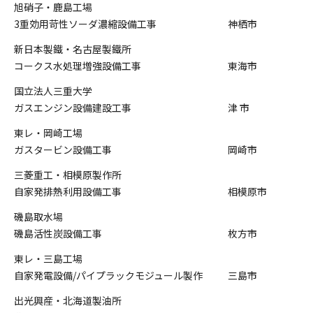
旭硝子・鹿島工場
3重効用苛性ソーダ濃縮設備工事
神栖市
新日本製鐵・名古屋製鐵所
コークス水処理増強設備工事
東海市
国立法人三重大学
ガスエンジン設備建設工事
津 市
東レ・岡崎工場
ガスタービン設備工事
岡崎市
三菱重工・相模原製作所
自家発排熱利用設備工事
相模原市
磯島取水場
磯島活性炭設備工事
枚方市
東レ・三島工場
自家発電設備/パイプラックモジュール製作
三島市
出光興産・北海道製油所