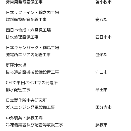
非常用発電設備工事
苫小牧市
日本リファイン・輪之内工場
燃料転換配管配線工事
安八郡
四日市合成・六呂見工場
排水処理設備工事
四日市市
日本キャンパック・群馬工場
発電所エリア内配管工事
邑楽郡
庭窪浄水場
後ろ過施設機械設備設置工事
守口市
CEPO半田バイオマス発電所
排水配管工事
半田市
日立製作所中央研究所
ガスエンジン発電設備工事
国分寺市
中外製薬・藤枝工場
冷凍機設置及び配管等敷設工事
藤枝市